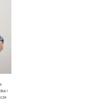
e
oka i
zcze