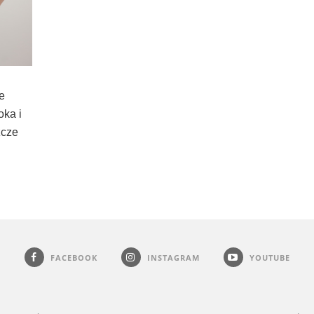
e
oka i
zcze
FACEBOOK
INSTAGRAM
YOUTUBE