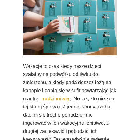
Wakacje to czas kiedy nasze dzieci
szalałby na podwórku od świtu do
zmierzchu, a kiedy pada deszcz leżą na
kanapie i gapią się w sufit powtarzając jak
mantrę „
nudzi mi się
„. No tak, kto nie zna
tej starej śpiewki. Z jednej strony trzeba
dać im się trochę ponudzić i nie
ingerować w ich wakacyjne lenistwo, z
drugiej zaciekawić i pobudzić ich
kreatywność. Do tego właśnie świetnie